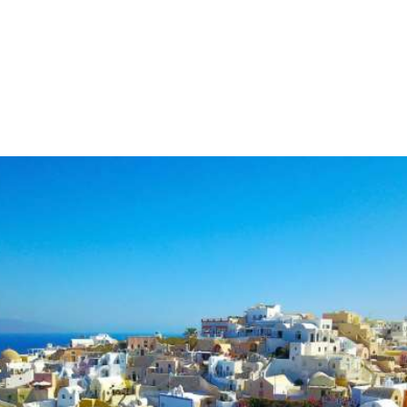
Από τη Villa Popi μπορείτε εύκολα να ξεκινήσετε την περιήγησή σας
στα διάσημα χωριά του νησιού και στις παγκοσμίου φήμης
παραλίες του, καθώς οι στάσεις των λεωφορείων απέχουν λίγα
μόλις λεπτά από τη βίλα. Επίσης, πολύ κοντά θα βρείτε ταβέρνες
και εστιατόρια για να γευματίσετε, καφετερίες και μπαράκια για
να απολαύσετε το ποτό σας και να διασκεδάσετε. Εξάλλου τα
Φηρά φημίζονται για την νυχτερινή τους ζωή και εσείς μένετε στην
κατάλληλη τοποθεσία για να τα ανακαλύψετε...