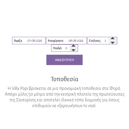
Άφιξη
Αναχώρηση
Ενήλικες
Παιδιά
ΑΝΑΖΉΤΗΣΗ
Τοποθεσία
Η Villa Popi βρίσκεται σε μια προνομιακή τοποθεσία στα Φηρά.
Απέχει μόλις 50 μέτρα από την κεντρική πλατεία της πρωτεύουσας
της Σαντορίνης και αποτελεί ιδανικό τόπο διαμονής για όσους
επιθυμούν να εξερευνήσουν το νησί.
Προνομιακή τοποθεσία στα Φηρά, Σαντορίνη